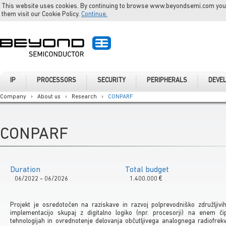
This website uses cookies. By continuing to browse www.beyondsemi.com you a
them visit our Cookie Policy.
Continue.
IP
PROCESSORS
SECURITY
PERIPHERALS
DEVE
Company
›
About us
›
Research
›
CONPARF
CONPARF
Duration
Total budget
06/2022 - 06/2026
1.400.000 €
Projekt je osredotočen na raziskave in razvoj polprevodniško združljivih
implementacijo skupaj z digitalno logiko (npr. procesorji) na enem 
tehnologijah in ovrednotenje delovanja občutljivega analognega radiofrekv