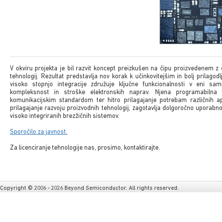
V okviru projekta je bil razvit koncept preizkušen na čipu proizvedenem z
tehnologij. Rezultat predstavlja nov korak k učinkovitejšim in bolj prilago
visoko stopnjo integracije združuje ključne funkcionalnosti v eni sam
kompleksnost in stroške elektronskih naprav. Njena programabilna
komunikacijskim standardom ter hitro prilagajanje potrebam različnih ap
prilagajanje razvoju proizvodnih tehnologij, zagotavlja dolgoročno uporabn
visoko integriranih brezžičnih sistemov.
Sporočilo za javnost.
Za licenciranje tehnologije nas, prosimo, kontaktirajte.
Copyright © 2006 - 2026 Beyond Semiconductor. All rights reserved.